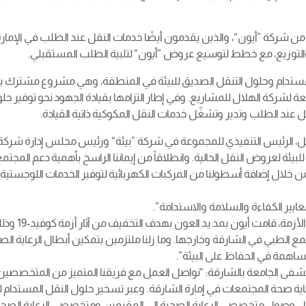
 من شركة ”أيون“، والذين يقدمون أيضًا خدمات النقل عند الطلب في الإمارة
 والتوزيع، مع خطط لتوسيع عروض ”أيون“ لتلبية الطلب المستقبلي.
المستدام وحلول التنقل الصديق للبيئة في المنطقة، وهي مشروع مشترك بي
بعة لشركة الهلال للمشاريع. وفي إطار التزامها بقيادة الجهود نحو توفير حل
قل عند الطلب وتدير وتشغّل خدمات النقل المكوكية ذاتية القيادة.
مل، الرئيس التنفيذي للمجموعة في شركة ”بيئة“ ورئيس مجلس إدارة شركة 
ئة لعروض النقل الحالية. وانطلاقاً من إيماننا الراسخ بأهمية دعم المجتم
من خلال إضافة أسطولنا من المركبات الكهربائية لتوفير الخدمات اللوجستية
ايير الكفاءة والسلامة والاستدامة”.
وقال سامر شقير، مدير الهلال للمشاريع الابتكارية: “منذ
 الطبي في الشارقة وخارجها. وما زلنا ملتزمين بتمكين أبطال الرعاية الص
مساهمة في الحفاظ على البيئة”.
مستشفى الجامعة بالشارقة: “نواصل العمل مع فريقنا المتميز من المتخصصي
حماية صحة المجتمعات في إمارة الشارقة. وعبر تسخير حلول النقل المستدام
هيل وصول متخصصي الرعاية الصحية إلى المقيمين ومتخصصي الرعاية الصح