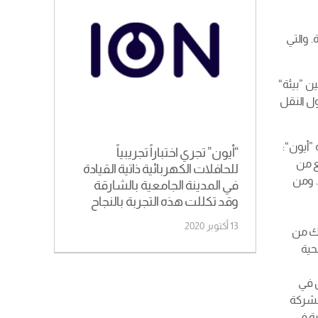
. والتي
ن ”بيئة“
ول النقل
”أيون“:
“أيون” تجري اختباراً تجريبياً
ع من
للحافلات الكهربائية ذاتية القيادة
. ومن
في المدينة الجامعية بالشارقة
وقد تكللت هذه التجربة بالنجاح
13 أكتوبر 2020
 بداية الأزمة، قامت أيون بمد يد العون بهدف التخفيف من آثار أزمة كوفيد-19 وذلك من
حية
ن في
 لشركة
ية في