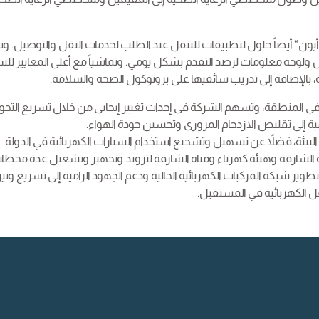
يون“ أيضاً حلول لتطبيقات للتنقل عند الطلب لخدمات النقل والتوصيل. و
حة معلومات لرصد التقدم بشكل يومي. وتماشياً مع أعلى المعايير للس
بالإضافة إلى تدريب سائقيها على بروتوكول الصحة والسلامة.
م في المنطقة، وتسهم الشركة في إحداث تغيير إيجابي من خلال تسريع التحو
مية إلى تقليص الازدحام المروري وتحسين جودة الهواء.
لبيئة، فضلاً عن تسهيل وتشجيع استخدام السيارات الكهربائية في الدولة.
ة الشارقة وهيئة كهرباء ومياه الشارقة لتزويد وتجهيز وتشغيل عدة محطا
وير شبكة المركبات الكهربائية الحالية ودعم الجهود الرامية إلى تسريع وتير
ل الكهربائية في المستقبل.