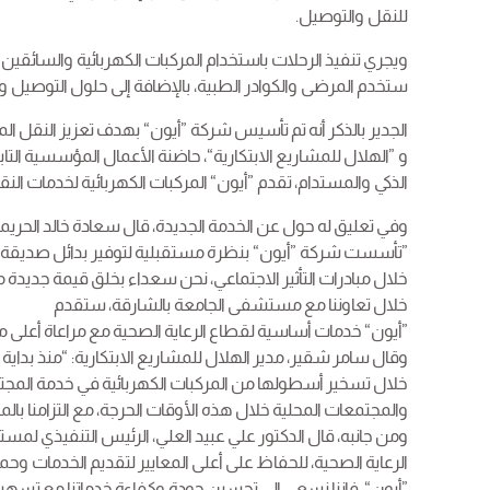
للنقل والتوصيل.
ويجري تنفيذ الرحلات باستخدام المركبات الكهربائية والسائقين
ستخدم المرضى والكوادر الطبية، بالإضافة إلى حلول التوصيل
الجدير بالذكر أنه تم تأسيس شركة ”أيون“ بهدف تعزيز النقل 
و ”الهلال للمشاريع الابتكارية“، حاضنة الأعمال المؤسسية التا
الذكي والمستدام، تقدم ”أيون“ المركبات الكهربائية لخدمات الن
وفي تعليق له حول عن الخدمة الجديدة، قال سعادة خالد الحري
”تأسست شركة ”أيون“ بنظرة مستقبلية لتوفير بدائل صديقة للبي
خلال مبادرات التأثير الاجتماعي، نحن سعداء بخلق قيمة جديدة 
خلال تعاوننا مع مستشفى الجامعة بالشارقة، ستقدم
”أيون“ خدمات أساسية لقطاع الرعاية الصحية مع مراعاة أعلى مع
خلال تسخير أسطولها من المركبات الكهربائية في خدمة المجتمع
والمجتمعات المحلية خلال هذه الأوقات الحرجة، مع التزامنا بال
ومن جانبه، قال الدكتور علي عبيد العلي، الرئيس التنفيذي ل
الرعاية الصحية، للحفاظ على أعلى المعايير لتقديم الخدمات و
”أيون“، فإننا نسعى إلى تحسين جودة وكفاءة خدماتنا مع تس