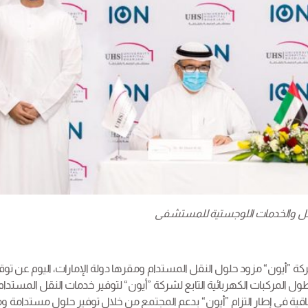
لنقل والخدمات اللوجستية للمستشفى
202: أعلنت شركة ”أيون“ مزود حلول النقل المستدام ومقرها دولة الإمارات، اليوم عن تو
لمركبات الكهربائية التابع لشركة ”أيون“ لتوفير خدمات النقل المستدام،
اتفاقية في إطار التزام ”أيون“ بدعم المجتمع من خلال توفير حلول مستدامة و