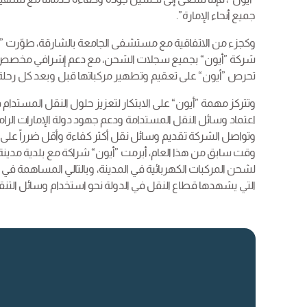
جميع أنحاء الإمارة”.
وكجزء من الاتفاقية مع مستشفى الجامعة بالشارقة، طوّرت ”أ
شركة ”أيون“ بجميع سجلات الشحن، مع دعم إشرافي مخصص ولو
تحرص ”أيون“ على تعقيم وتطهير مركباتها قبل وبعد كل رحلة، 
وتتركز مهمة ”أيون“ على الابتكار لتعزيز حلول النقل المستدا
اعتماد وسائل النقل المستدامة ودعم جهود دولة الإمارات الرا
وتواصل الشركة تقديم وسائل نقل أكثر كفاءة وأقل ضرراً على ا
وقت سابق من هذا العام، أبرمت ”أيون“ شراكة مع بلدية مدين
لشحن المركبات الكهربائية في المدينة، وبالتالي المساهمة في تط
التي يشهدها قطاع النقل في الدولة نحو استخدام وسائل التنق