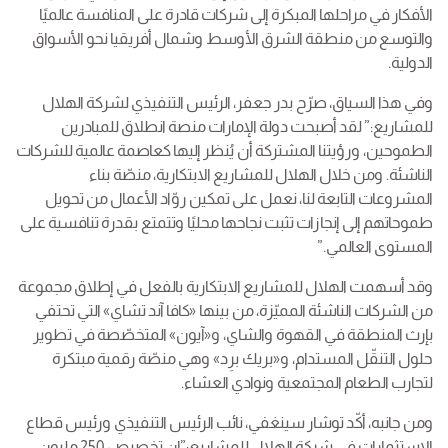
الأفكار في مراحلها المبكرة إلى شركات قادرة على المنافسة عالميًا
والتوسع من منطقة الشرق الأوسط وشمال أفريقيا نحو الأسواق
الدولية.
وفي هذا السياق، صرّح بدر جعفر، الرئيس التنفيذي لشركة الهلال
للمشاريع:” لقد أصبحت دولة الإمارات منصة انطلاق للمبادرين
الطموحين، ورؤيتنا المشتركة أن يُنظر إليها كعاصمة عالمية للشركات
الناشئة. ومن خلال الهلال للمشاريع الابتكارية، منصّة بناء
المشروعات التابعة لنا، نعمل على تمكين روّاد الأعمال من تحويل
طموحاتهم إلى إنجازات تثبت نجاحها محليًا وتتمتع بقدرة تنافسية على
المستوى العالمي.”
وقد أسهمت الهلال للمشاريع الابتكارية بالفعل في إطلاق مجموعة
من الشركات الناشئة المميّزة، من بينها «كافا آند تشاي» التي تحتفي
بإرث المنطقة في القهوة والشاي، و«آيون» المتخصّصة في تطوير
حلول التنقّل المستدام، و«بريك برِد» وهي منصّة رقمية مبتكرة
لتجارب الطعام المجتمعية ونوادي العشاء.
ومن جانبه، أكّد توشار سينغفي، نائب الرئيس التنفيذي ورئيس قطاع
الاستثمارات في شركة الهلال للمشاريع:”إن تخصيص 250 مليون