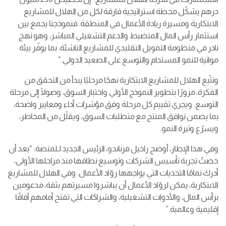
درهم يشكّل محطة استراتيجية فارقة لكل من الهلال للمشاريع
الابتكارية ومسيرة ريادة الأعمال في المنطقة. فنموذجنا يجمع بين
استثمار رأس المال المنضبط والدعم التشغيلي المباشر، وهو نهج
نادر في منظومة التمويل التقليدي للمشاريع الناشئة، بما يوفّر بيئة
مواتية للنمو المستدام والتوسع على الصعيد الدولي.”
وتتّبع الهلال للمشاريع الابتكارية نهجًا مرحليًا يبدأ من التحقق من
الفكرة، مرورًا بتطوير النموذج الأولي واختبار السوق، وصولًا إلى مرحلة
التوسع. ويجري تقييم كل مرحلة وفق مؤشرات أداء ومعايير واضحة،
بما يضمن توافق المنتج مع متطلبات السوق، ويقلّل من المخاطر،
ويسرّع وتيرة النمو.
وفي هذا الإطار، أوضح راخيل فرناندو، الرئيس الجديد لـلمنصة: “بعد أن
خضتُ تجربة تأسيس الشركات وتوسيع نطاقها منذ مراحلها الأولى،
أدرك تمامًا التحديات التي يواجهها روّاد الأعمال. وفي الهلال للمشاريع
الابتكارية، يمكن لروّاد الأعمال أن يباشروا مسيرتهم بثقة، مدعومين
برأس المال، والأدوات التشغيلية، والشراكات التي تفتح أمامهم آفاقًا
إقليمية وعالمية.”