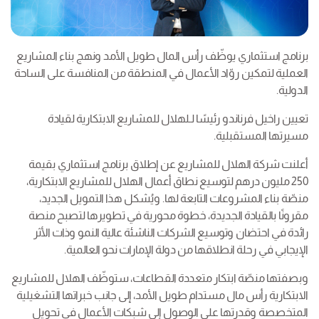
برنامج استثماري يوظّف رأس المال طويل الأمد ونهج بناء المشاريع
العملية لتمكين روّاد الأعمال في المنطقة من المنافسة على الساحة
الدولية.
تعيين راخيل فرناندو رئيسًا لـلهلال للمشاريع الابتكارية لقيادة
مسيرتها المستقبلية.
أعلنت شركة الهلال للمشاريع عن إطلاق برنامج استثماري بقيمة
250 مليون درهم لتوسيع نطاق أعمال الهلال للمشاريع الابتكارية،
منصّة بناء المشروعات التابعة لها. ويُشكل هذا التمويل الجديد،
مقرونًا بالقيادة الجديدة، خطوة محورية في تطويرها لتصبح منصة
رائدة في احتضان وتوسيع الشركات الناشئة عالية النمو وذات الأثر
الإيجابي في رحلة انطلاقها من دولة الإمارات نحو العالمية.
وبصفتها منصّة ابتكار متعددة القطاعات، ستوظّف الهلال للمشاريع
الابتكارية رأس مال مستدام طويل الأمد، إلى جانب خبراتها التشغيلية
المتخصصة وقدرتها على الوصول إلى شبكات الأعمال في تحويل