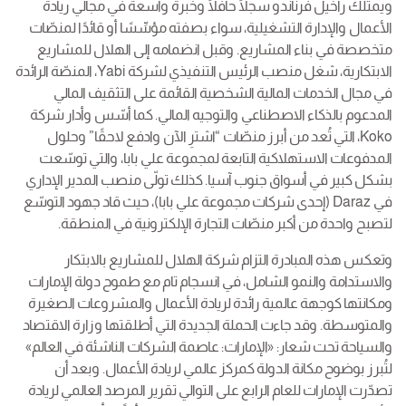
ويمتلك راخيل فرناندو سجلًا حافلًا وخبرة واسعة في مجالي ريادة
الأعمال والإدارة التشغيلية، سواء بصفته مؤسِّسًا أو قائدًا لمنصّات
متخصصة في بناء المشاريع. وقبل انضمامه إلى الهلال للمشاريع
الابتكارية، شغل منصب الرئيس التنفيذي لشركة Yabi، المنصّة الرائدة
في مجال الخدمات المالية الشخصية القائمة على التثقيف المالي
المدعوم بالذكاء الاصطناعي والتوجيه المالي. كما أسّس وأدار شركة
Koko، التي تُعد من أبرز منصّات “اشترِ الآن وادفع لاحقًا” وحلول
المدفوعات الاستهلاكية التابعة لمجموعة علي بابا، والتي توسّعت
بشكل كبير في أسواق جنوب آسيا. كذلك تولّى منصب المدير الإداري
في Daraz (إحدى شركات مجموعة علي بابا)، حيث قاد جهود التوسّع
لتصبح واحدة من أكبر منصّات التجارة الإلكترونية في المنطقة.
وتعكس هذه المبادرة التزام شركة الهلال للمشاريع بالابتكار
والاستدامة والنمو الشامل، في انسجام تام مع طموح دولة الإمارات
ومكانتها كوجهة عالمية رائدة لريادة الأعمال والمشروعات الصغيرة
والمتوسطة. وقد جاءت الحملة الجديدة التي أطلقتها وزارة الاقتصاد
والسياحة تحت شعار: «الإمارات: عاصمة الشركات الناشئة في العالم»
لتُبرز بوضوح مكانة الدولة كمركز عالمي لريادة الأعمال. وبعد أن
تصدّرت الإمارات للعام الرابع على التوالي تقرير المرصد العالمي لريادة