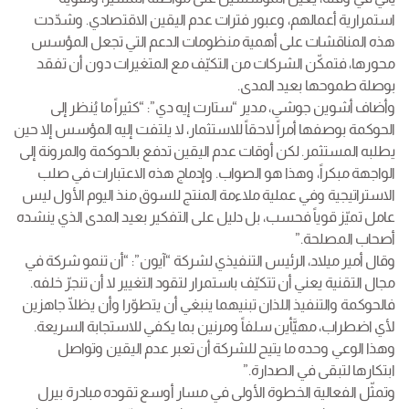
استمرارية أعمالهم، وعبور فترات عدم اليقين الاقتصادي. وشدّدت
هذه المناقشات على أهمية منظومات الدعم التي تجعل المؤسس
محورها، فتمكّن الشركات من التكيّف مع المتغيرات دون أن تفقد
بوصلة طموحها بعيد المدى.
وأضاف أشوين جوشي، مدير “ستارت إيه دي”: “كثيراً ما يُنظر إلى
الحوكمة بوصفها أمراً لاحقاً للاستثمار، لا يلتفت إليه المؤسس إلا حين
يطلبه المستثمر. لكن أوقات عدم اليقين تدفع بالحوكمة والمرونة إلى
الواجهة مبكراً، وهذا هو الصواب. وإدماج هذه الاعتبارات في صلب
الاستراتيجية وفي عملية ملاءمة المنتج للسوق منذ اليوم الأول ليس
عامل تميّز قوياً فحسب، بل دليل على التفكير بعيد المدى الذي ينشده
أصحاب المصلحة.”
وقال أمير ميلاد، الرئيس التنفيذي لشركة “آيون”: “أن تنمو شركة في
مجال التقنية يعني أن تتكيّف باستمرار لتقود التغيير لا أن تنجرّ خلفه.
فالحوكمة والتنفيذ اللذان تبنيهما ينبغي أن يتطوّرا وأن يظلّا جاهزين
لأي اضطراب، مهيَّأين سلفاً ومرنين بما يكفي للاستجابة السريعة.
وهذا الوعي وحده ما يتيح للشركة أن تعبر عدم اليقين وتواصل
ابتكارها لتبقى في الصدارة.”
وتمثّل الفعالية الخطوة الأولى في مسار أوسع تقوده مبادرة بيرل