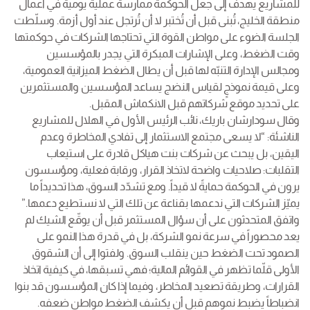
للمشاريع يهدف إلى جعل الحوكمة ممارسة عملية يومية في أعمال
منطقة الخليج، تُبنى قبل أن تُختبر لا أن تُرتجل عند أول أزمة. وسلّطت
الجلسة الضوء على مواطن القوة التي تحتاجها الشركات في حوكمتها
وقت الضغط، وعلى الإشارات المبكرة التي يجدر بالمؤسسين
ومجالس الإدارة التنبّه لها قبل أن يطال الضغط الميزانية العمومية،
وعلى قيمة نموذجٍ لقياس النضج يساعد المؤسسين والمستثمرين
على تحديد موقع شركاتهم قبل الانكماش المقبل.
وقال سودارشان باريك، نائب الرئيس الأول في الهلال للمشاريع
الناشئة: “لا يسعى مجتمع الاستثمار إلى تفادي المخاطرة وعدم
اليقين، بل يبحث عن شركات بنت هياكل قادرة على استيعاب
التقلبات: صلاحيات واضحة لاتخاذ القرار، ورقابة فعلية، ومؤسسون
يرون في الحوكمة حمايةً لا قيداً. ومع تشدّد السوق، هذا تحديداً ما
يميّز الشركات التي ندعمها بقناعة عن تلك التي لا نستطيع دعمها.”
واتفق المتحدثون على أن سؤال المستثمر قبل أن يوقّع الشيك لم
يعد محصوراً في سرعة نمو الشركة، بل في قدرة هذا النمو على
الصمود تحت الضغط حين ينقلب السوق. ولفتوا إلى أن الشقوق
الأولى قلّما تظهر في القوائم المالية؛ فهي تسبقها، في كيفية اتخاذ
القرارات، وطريقة تصعيد المخاطر، وفيما إذا كان المؤسسون قد بنوا
انضباطاً يضبط نموهم قبل أن يكشف الضغط مواطن ضعفه.