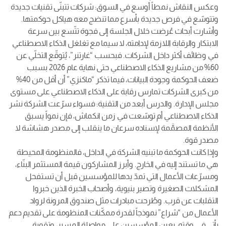
وعكس النقاش نمطاً أوسع في السوق: شركات تتبنّى تقنيات جديدة
وتتوسّع في فرص جديدة بأسرع مما تنضج معه هياكل حوكمتها.
وأشارت أبحاث عُرضت خلال الجلسة إلى فجوة تتّسع بين سرعة
الابتكار والرقابة اللازمة لإدامته، لا سيما مع تغلغل الذكاء الاصطناعي
في وظائف أكثر داخل الشركات. فبحسب “غارتنر”، يُتوقّع التخلّي عن
60% من مشاريع الذكاء الاصطناعي حتى نهاية عام 2026 بسبب
ضعف الحوكمة وجودة البيانات، فيما تذكر “ماكنزي” أن أقل من 40%
من كبرى الشركات تمارس رقابة على الذكاء الاصطناعي على مستوى
مجلس الإدارة. والدرس أبعد من التقنية: فسواء سرّعت الشركة نشر
الذكاء الاصطناعي أم توسّعت في زمن انكماش، فإن نمواً يسبق
الأنظمة المصمَّمة لإسناده سرعان ما ينقلب إلى مصدر هشاشة لا
مصدر قوة.
وإذا كانت الحوكمة ما تبنيه الشركة في الداخل، فالمنظومة المحيطة
هي ما تستند إليه في الخارج. وأبرز المشاركون قيمة المستثمر البنّاء،
ومسرّعات الأعمال التي تمدّ يدها للمؤسسين قبل أن تستفحل
المشكلات الصغيرة وتصير بنيوية، وأصحاب الخبرة الذين خبروا
التقلبات عن قرب. وطُرحت مبادرات مثل صندوق المرونة لرواد
الأعمال من “شراع” نموذجاً لقدرة ممكّنات المنظومة على تقديم دعم
يأتي في وقته، يعين المؤسسين على مواصلة المسير، وتقوية