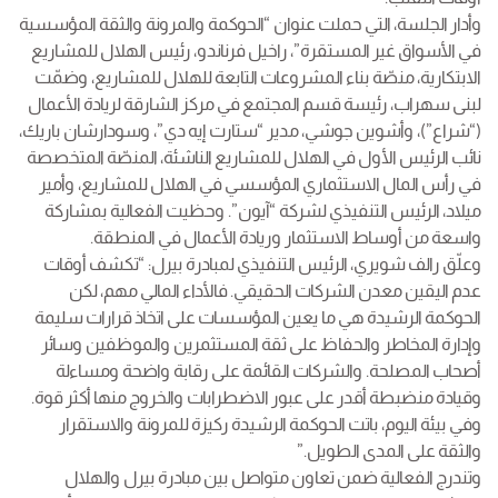
وأدار الجلسة، التي حملت عنوان “الحوكمة والمرونة والثقة المؤسسية
في الأسواق غير المستقرة”، راخيل فرناندو، رئيس الهلال للمشاريع
الابتكارية، منصّة بناء المشروعات التابعة للهلال للمشاريع، وضمّت
لبنى سهراب، رئيسة قسم المجتمع في مركز الشارقة لريادة الأعمال
(“شراع”)، وأشوين جوشي، مدير “ستارت إيه دي”، وسودارشان باريك،
نائب الرئيس الأول في الهلال للمشاريع الناشئة، المنصّة المتخصصة
في رأس المال الاستثماري المؤسسي في الهلال للمشاريع، وأمير
ميلاد، الرئيس التنفيذي لشركة “آيون”. وحظيت الفعالية بمشاركة
واسعة من أوساط الاستثمار وريادة الأعمال في المنطقة.
وعلّق رالف شويري، الرئيس التنفيذي لمبادرة بيرل: “تكشف أوقات
عدم اليقين معدن الشركات الحقيقي. فالأداء المالي مهم، لكن
الحوكمة الرشيدة هي ما يعين المؤسسات على اتخاذ قرارات سليمة
وإدارة المخاطر والحفاظ على ثقة المستثمرين والموظفين وسائر
أصحاب المصلحة. والشركات القائمة على رقابة واضحة ومساءلة
وقيادة منضبطة أقدر على عبور الاضطرابات والخروج منها أكثر قوة.
وفي بيئة اليوم، باتت الحوكمة الرشيدة ركيزة للمرونة والاستقرار
والثقة على المدى الطويل.”
وتندرج الفعالية ضمن تعاون متواصل بين مبادرة بيرل والهلال