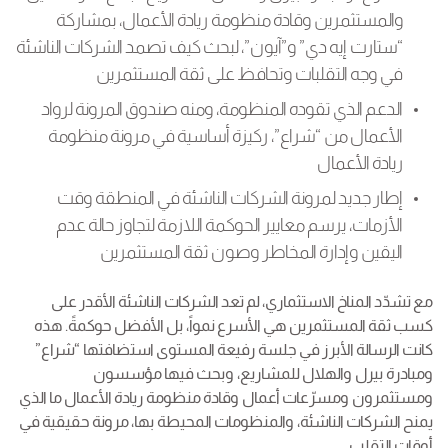
والمستثمرين وقادة منظومة ريادة الأعمال، بمشاركة
“ستارت إيه دي” و”آيون”، لبحث كيف تصمد الشركات الناشئة
في وجه التقلبات وتحافظ على ثقة المستثمرين
الدعم الذي تقوده المنظومة، ومنه صندوق المرونة لرواد
الأعمال من “شراع”، ركيزة أساسية في مرونة منظومة
ريادة الأعمال
إطار جديد لمرونة الشركات الناشئة في المنطقة وقت
الأزمات، يرسم معايير الحوكمة اللازمة لتجاوز حالة عدم
اليقين وإدارة المخاطر وصون ثقة المستثمرين
مع تشدّد المناخ الاستثماري، لم تعد الشركات الناشئة الأقدر على
كسب ثقة المستثمرين هي الأسرع نمواً، بل الأفضل حوكمةً. هذه
كانت الرسالة الأبرز في جلسة رفيعة المستوى استضافتها “شراع”
ومبادرة بيرل والهلال للمشاريع، وبحث فيها مؤسسون
ومستثمرون ومسرّعات أعمال وقادة منظومة ريادة الأعمال ما الذي
يمنح الشركات الناشئة، والمنظومات المحيطة بها، مرونة حقيقية في
أوقات التقلب.