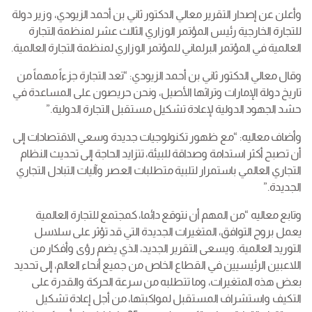
وأعلن عن إصدار التقرير معالي الدكتور ثاني بن أحمد الزيودي، وزير دولة
للتجارة الخارجية رئيس المؤتمر الوزاري الثالث عشر لمنظمة التجارة
العالمية في المؤتمر البرلماني للمؤتمر الوزاري لمنظمة التجارة العالمية.
وقال معالي الدكتور ثاني بن أحمد الزيودي: “تعد التجارة جزءاً مهماً من
تاريخ دولة الإمارات وتراثها الأصيل، ونحن حريصون على المساعدة في
حشد الجهود الدولية لإعادة تشكيل مستقبل التجارة الدولية.”
وأضاف معاليه: “مع ظهور تكنولوجيات جديدة وسعي الاقتصادات إلى
أن تصبح أكثر استدامة وصداقة للبيئة، تتزايد الحاجة إلى تحديث النظام
التجاري العالمي باستمرار لتلبية متطلبات العصر وآليات التبادل التجاري
الجديدة.”
وتابع معاليه “من المهم أن نتوقع دائما، كمجتمع للتجارة العالمية
يعمل بروح التوافق، المتغيرات الجديدة التي قد تؤثر على سلاسل
التوريد العالمية. ويسعى التقرير الجديد، الذي يضم رؤى وأفكار من
اللاعبين الرئيسيين في القطاع الخاص من جميع أنحاء العالم، إلى تحديد
بعض هذه المتغيرات، وما تتطلبه من سرعة الحركة والقدرة على
التكيف واستشراف المستقبل لمواكبتها، من أجل إعادة تشكيل