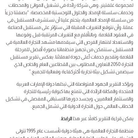
لمجموعة غلفتينر، وهي شركة رائدة في تشغيل الموانئ والمحطات
وخدمات سلسلة الإمداد والحلول اللوجستية المخصصة: “بصفتنا جزءاً
من سلسلة الإمداد العالمية، يتحتم علينا أن نستشرف المستقبل في
عملنا، وأن نتوقع التغيرات المقبلة التي ستؤثر على مستقبل الصناعة
في العقود القادمة. وبالتأقلم مع التغيرات المرتقبة قبل وقوعها
والاستعداد لانتهاز الفرص التي سيقدمها مشهد التجارة العالمية في
المستقبل، سنتمكن من تجهيز منظماتنا بصورة أفضل للمرحلة
القادمة وتقديم خدمات أعلى جودة لعملائنا. يعكس تقرير مستقبل
التجارة 2050 التعاون المطلوب بين القطاعين العام والخاص الذي
سيضمن تشكيل بيئة تجارية أكثركفاءة وفعالية للجميع.”
ويؤكد التقرير الجهود المتواصلة التي تبذلها دولة الإمارات العربية
المتحدة والمكانة الرائدة التي تتمتع بها كبوابة رئيسية للتجارة
والاستثمار العالميين، ويجسد دورها الاستباقي المفصلي في تشكيل
الخطاب العالمي حول التجارة الدولية التي تشمل الجميع.
يمكن قراءة التقرير كاملاً عبر هذا
الرابط
.
منظمة التجارة العالمية هي هيئة دولية تأسست عام 1995 تتولى