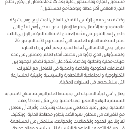
مستقبل التجارة وما ستكون عليه بعد 25 عاما، لضمان أن يكون نظام
التجارة العالمي أكثر عدالة وتوافقاً مع المستقبل”.
وكشف بدر جعفر، الرئيس التنفيذي للهلال للمشاريع، وهي شركة
عالمية متنوعة الأعمال مقرها الإمارات، عن بعض أهم النتائج التي
خلص إليها التقرير، في مأدبة العشاء الاحتفالية للمؤتمر الوزاري الثالث
عشر لمنظمة التجارة العالمية، التي أقيمت يوم الأحد الموافق 26
فبراير. وفي الكلمة التي ألقاها السيد جعفر أمام وزراء التجارة
والمسؤولين الذي جاؤوا من مختلف أنحاء العالم، وممثلين من عدة
هيئات محلية واتحادية وخاصة، شدَّد على أهمية تضافر الجهود بين
القطاعات الحكومية والخاصة والمدنية في التعامل مع التغيرات
التكنولوجية والاجتماعية الاقتصادية والسياسية والبيئية المتسارعة
التي سنشهدها في السنوات المقبلة.
وقال: “في البيئة المتحولة التي يعيشها العالم اليوم، قد تحتاج الاستجابة
المستمرة للواقع المتغير جهدا مضنيا. وفي مثل هذه الأوقات
الانتقالية، يتعين علينا كصانعي سياسات وشركات وأفراد، أن نتعامل
مع التغيرات من منظور بعيد الأمد يتجاوز مصالحنا الحالية. وبتكثيف
تعاوننا عبر الحدود والقطاعات والمجالات، سنتمكن من المساهمة
في صياغة التحولات المنهجية الرئيسية التي سترسم معالم جديدة